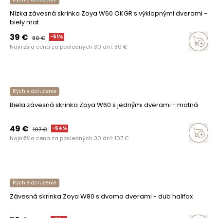
Nízka závesná skrinka Zoya W60 OKGR s výklopnými dverami -
biely mat
39
€
-
51
%
80
€
Najnižšia cena za posledných 30 dní:
80
€
Rýchle doručenie
Biela závesná skrinka Zoya W60 s jednými dverami - matná
49
€
-
54
%
107
€
Najnižšia cena za posledných 30 dní:
107
€
Rýchle doručenie
Závesná skrinka Zoya W80 s dvoma dverami - dub halifax