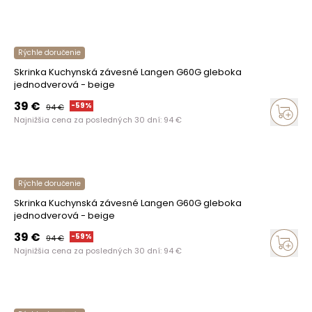
Rýchle doručenie
Skrinka Kuchynská závesné Langen G60G gleboka
jednodverová - beige
39
€
-
59
%
94
€
Najnižšia cena za posledných 30 dní:
94
€
Rýchle doručenie
Skrinka Kuchynská závesné Langen G60G gleboka
jednodverová - beige
39
€
-
59
%
94
€
Najnižšia cena za posledných 30 dní:
94
€