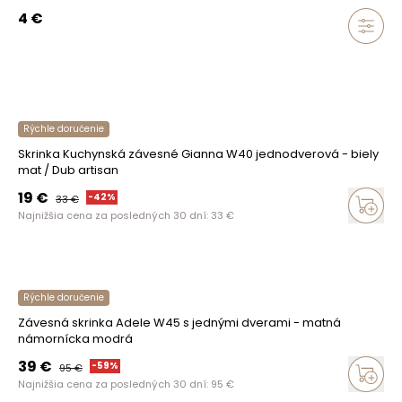
4
€
Rýchle doručenie
Skrinka Kuchynská závesné Gianna W40 jednodverová - biely
mat / Dub artisan
19
€
-
42
%
33
€
Najnižšia cena za posledných 30 dní:
33
€
Rýchle doručenie
Závesná skrinka Adele W45 s jednými dverami - matná
námornícka modrá
39
€
-
59
%
95
€
Najnižšia cena za posledných 30 dní:
95
€