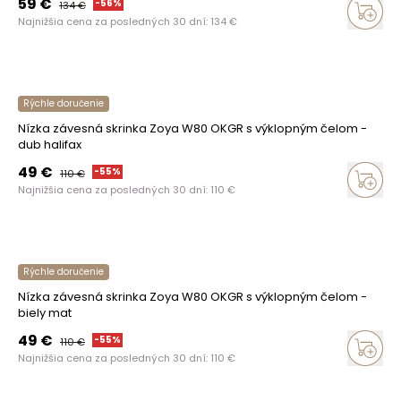
59
€
-
56
%
134
€
Najnižšia cena za posledných 30 dní:
134
€
Rýchle doručenie
Nízka závesná skrinka Zoya W80 OKGR s výklopným čelom -
dub halifax
49
€
-
55
%
110
€
Najnižšia cena za posledných 30 dní:
110
€
Rýchle doručenie
Nízka závesná skrinka Zoya W80 OKGR s výklopným čelom -
biely mat
49
€
-
55
%
110
€
Najnižšia cena za posledných 30 dní:
110
€