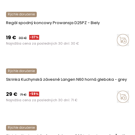
Rýchle doručenie
Regál spodný koncowy Prowansja D25PZ - Biely
19
€
-
37
%
30
€
Najnižšia cena za posledných 30 dní:
30
€
Rýchle doručenie
Skrinka Kuchynská závesné Langen N60 horná gleboka - grey
29
€
-
59
%
71
€
Najnižšia cena za posledných 30 dní:
71
€
Rýchle doručenie