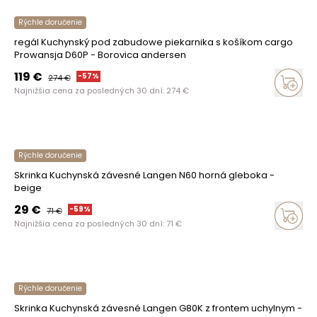
Rýchle doručenie
regál Kuchynský pod zabudowe piekarnika s košíkom cargo
Prowansja D60P - Borovica andersen
119
€
-
57
%
274
€
Najnižšia cena za posledných 30 dní:
274
€
Rýchle doručenie
Skrinka Kuchynská závesné Langen N60 horná gleboka -
beige
29
€
-
59
%
71
€
Najnižšia cena za posledných 30 dní:
71
€
Rýchle doručenie
Skrinka Kuchynská závesné Langen G80K z frontem uchylnym -