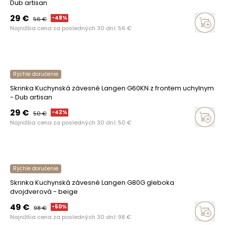
Dub artisan
29
€
-
48
%
56
€
Najnižšia cena za posledných 30 dní:
56
€
Rýchle doručenie
Skrinka Kuchynská závesné Langen G60KN z frontem uchylnym
- Dub artisan
29
€
-
42
%
50
€
Najnižšia cena za posledných 30 dní:
50
€
Rýchle doručenie
Skrinka Kuchynská závesné Langen G80G gleboka
dvojdverová - beige
49
€
-
50
%
98
€
Najnižšia cena za posledných 30 dní:
98
€