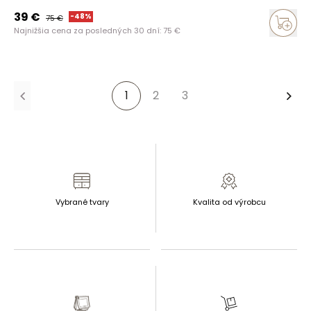
39
€
-
48
%
75
€
Najnižšia cena za posledných 30 dní:
75
€
1
2
3
Ďalš
Vybrané tvary
Kvalita od výrobcu