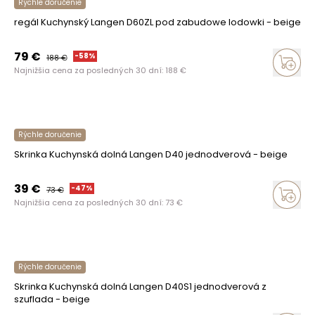
Rýchle doručenie
regál Kuchynský Langen D60ZL pod zabudowe lodowki - beige
79
€
-
58
%
188
€
Najnižšia cena za posledných 30 dní:
188
€
Rýchle doručenie
Skrinka Kuchynská dolná Langen D40 jednodverová - beige
39
€
-
47
%
73
€
Najnižšia cena za posledných 30 dní:
73
€
Rýchle doručenie
Skrinka Kuchynská dolná Langen D40S1 jednodverová z
szuflada - beige