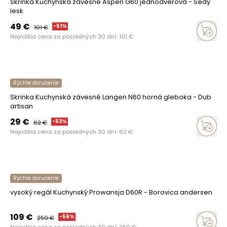
Skrinka Kuchynská závesné Aspen G60 jednodverová - Šedý
lesk
49
€
-
51
%
101
€
Najnižšia cena za posledných 30 dní:
101
€
Rýchle doručenie
Skrinka Kuchynská závesné Langen N60 horná gleboka - Dub
artisan
29
€
-
53
%
62
€
Najnižšia cena za posledných 30 dní:
62
€
Rýchle doručenie
vysoký regál Kuchynský Prowansja D60R - Borovica andersen
109
€
-
56
%
250
€