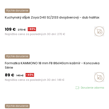
Rýchle doručenie
Kuchynský stĺpik Zoya D40 SĽ/2133 dvojdverový - dub halifax
109
€
-
60
%
270
€
Najnižšia cena za posledných 30 dní:
270
€
Rýchle doručenie
Formatka KAMMONO 18 mm F8 86x140cm kašmír - Koncovka
Série
89
€
-
40
%
149
€
Najnižšia cena za posledných 30 dní:
149
€
Doručenie zdarma
Rýchle doručenie