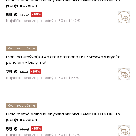
jednými dverami
59
€
-
60
%
147
€
Najnižšia cena za posledných 30 dní:
147
€
Rýchle doručenie
Front na umývačku 45 cm Kammono F6 FZMYW45 s krycím
panelom - biely mat
29
€
-
50
%
58
€
Najnižšia cena za posledných 30 dní:
58
€
Rýchle doručenie
Biela matná dolná kuchynská skrinka KAMMONO F6 D60.1 s
jednými dverami
59
€
-
60
%
147
€
Najnižšia cena za posledných 30 dní:
147
€