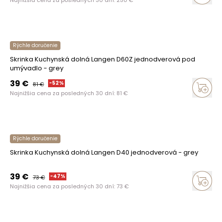
Najnižšia cena za posledných 30 dní:
250
€
Rýchle doručenie
Skrinka Kuchynská dolná Langen D60Z jednodverová pod
umývadlo - grey
39
€
-
52
%
81
€
Najnižšia cena za posledných 30 dní:
81
€
Rýchle doručenie
Skrinka Kuchynská dolná Langen D40 jednodverová - grey
39
€
-
47
%
73
€
Najnižšia cena za posledných 30 dní:
73
€