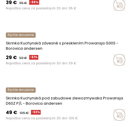
39
€
-
59
%
95
€
Najnižšia cena za posledných 30 dní:
95
€
Rýchle doručenie
Skrinka Kuchynská závesné s presklením Prowansja G30S -
Borovica andersen
29
€
-
51
%
59
€
Najnižšia cena za posledných 30 dní:
59
€
Rýchle doručenie
Skrinka Kuchynská pod zabudowe zlewozmywaka Prowansja
D60Z P/L - Borovica andersen
49
€
-
53
%
105
€
Najnižšia cena za posledných 30 dní:
105
€