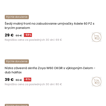
Rýchle doručenie
Šedý matný front na zabudovanie umývačky Adele 60 PZ s
krycím panelom
29
€
-
58
%
69
€
Najnižšia cena za posledných 30 dní:
69
€
Rýchle doručenie
Nízka závesná skriňa Zoya W60 OKGR s výklopným čelom -
dub halifax
39
€
-
51
%
80
€
Najnižšia cena za posledných 30 dní:
80
€
Rýchle doručenie