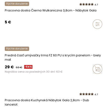
Rýchle doručenie
4.7
Pracovna doska Čierna Wulkaniczna 3,8cm - Nábytok Gala
5
€
Rýchle doručenie
Predná časť umývačky Irma FZ 60 PU s krycím panelom - biely
mat
29
€
-
54
%
63
€
Najnižšia cena za posledných 30 dní:
63
€
4.7
Pracovna doska Kuchynská Nábytok Gala 2,8cm - Dub
lancelot