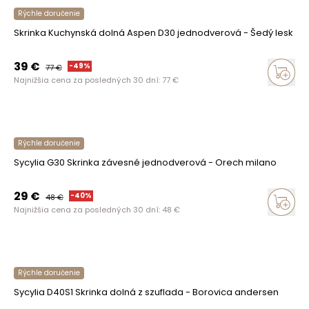
Rýchle doručenie
Skrinka Kuchynská dolná Aspen D30 jednodverová - Šedý lesk
39
€
-
49
%
77
€
Najnižšia cena za posledných 30 dní:
77
€
Rýchle doručenie
Sycylia G30 Skrinka závesné jednodverová - Orech milano
29
€
-
40
%
48
€
Najnižšia cena za posledných 30 dní:
48
€
Rýchle doručenie
Sycylia D40S1 Skrinka dolná z szuflada - Borovica andersen