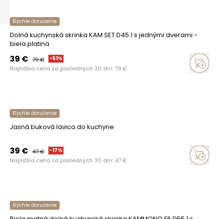
Rýchle doručenie
Dolná kuchynská skrinka KAM SET D45.1 s jednými dverami -
biela platina
39
€
-
51
%
79
€
Najnižšia cena za posledných 30 dní:
79
€
Rýchle doručenie
Jasná buková lavica do kuchyne
39
€
-
17
%
47
€
Najnižšia cena za posledných 30 dní:
47
€
Rýchle doručenie
Biela matná dolná kuchynská skrinka KAMMONO F6 D55.1 s