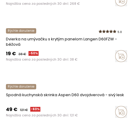
Najnižšia cena za posledných 30 dní:
268
€
Rýchle doručenie
5.0
Dvierka na umývačku s krytým panelom Langen D60FZW -
béžová
19
€
-
50
%
38
€
Najnižšia cena za posledných 30 dní:
38
€
Rýchle doručenie
Spodná kuchynská skrinka Aspen D60 dvojdverová - sivý lesk
49
€
-
60
%
121
€
Najnižšia cena za posledných 30 dní:
121
€