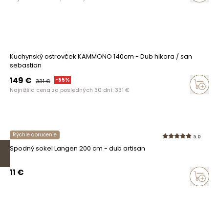
Kuchynský ostrovček KAMMONO 140cm - Dub hikora / san
sebastian
149
€
-
55
%
331
€
Najnižšia cena za posledných 30 dní:
331
€
Rýchle doručenie
5.0
Spodný sokel Langen 200 cm - dub artisan
11
€