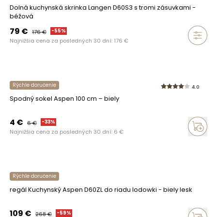
Dolná kuchynská skrinka Langen D60S3 s tromi zásuvkami -
béžová
79
€
-
55
%
176
€
Najnižšia cena za posledných 30 dní:
176
€
Rýchle doručenie
4.0
Spodný sokel Aspen 100 cm – biely
4
€
-
33
%
6
€
Najnižšia cena za posledných 30 dní:
6
€
Rýchle doručenie
regál Kuchynský Aspen D60ZL do riadu lodowki - biely lesk
109
€
-
59
%
268
€