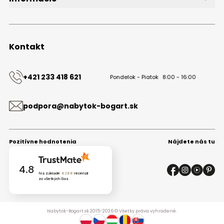
O značke
Obchodné podmienky
Ochrana osobných údajov
Kontakt
Kontakt
+421 233 418 621
Pondelok - Piatok
8:00 - 16:00
podpora@nabytok-bogart.sk
Pozitívne hodnotenia
Nájdete nás tu
4.8
Na základe
8288
recenzií
zo všetkých čias
Nabytok-Bogart.sk 2015-2026 © Všetky práva vyhradené.