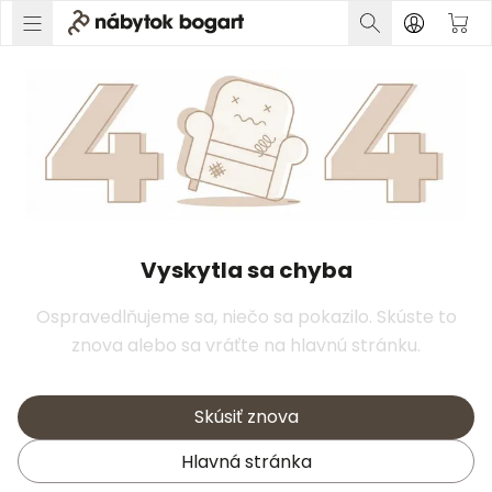
Vyskytla sa chyba
Ospravedlňujeme sa, niečo sa pokazilo. Skúste to
znova alebo sa vráťte na hlavnú stránku.
Skúsiť znova
Hlavná stránka