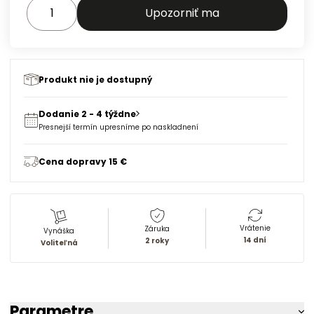
Upozorniť ma
Produkt nie je dostupný
Dodanie 2 - 4 týždne
Presnejší termín upresníme po naskladnení
Cena dopravy 15 €
Vrátenie
Záruka
Vynáška
14 dní
2 roky
Voliteľná
Parametre