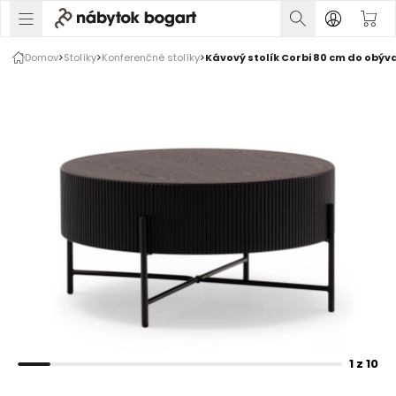
1 z 10
Domov
Stolíky
Konferenčné stolíky
Kávový stolík Corbi 80 cm do obýv
Rozšírte prsty na zväčšenie obrázka
1 z 10