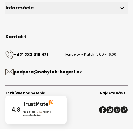
Informácie
O značke
Obchodné podmienky
Ochrana osobných údajov
Kontakt
Kontakt
+421 233 418 621
Pondelok - Piatok
8:00 - 16:00
podpora@nabytok-bogart.sk
Pozitívne hodnotenia
Nájdete nás tu
4.8
Na základe
8293
recenzií
zo všetkých čias