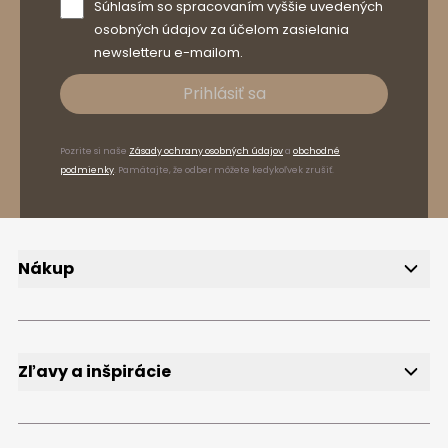
Súhlasím so spracovaním vyššie uvedených
osobných údajov za účelom zasielania
newsletteru e-mailom.
Prihlásiť sa
Pozrite si naše
Zásady ochrany osobných údajov
a
obchodné
podmienky
. Pamätajte, že odber môžete kedykoľvek zrušiť.
Nákup
Doručenie
Spôsoby platby
Reklamácie a vrátenie tovaru
FAQ
Zľavy a inšpirácie
Newsletter
Bezplatné vzorky
Blog