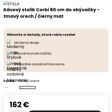
Kávový stolík Corbi 80 cm do obývačky -
tmavý orech / čierny mat
Všimnite si detaily, ktoré robia rozdiel
Moderný dizajn
Štýlové kovové nožičky
Elegantné ozdobné frézovanie
Farba
:
Tmavý orech
162
€