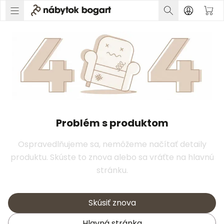
Problém s produktom
Ospravedlňujeme sa, nemôžeme načítať detaily
produktu. Skúste to znova alebo sa vráťte na hlavnú
stránku.
Skúsiť znova
Hlavná stránka