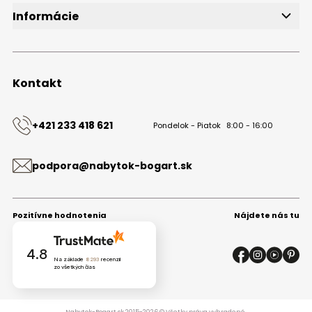
Informácie
O značke
Obchodné podmienky
Ochrana osobných údajov
Kontakt
Kontakt
+421 233 418 621
Pondelok - Piatok
8:00 - 16:00
podpora@nabytok-bogart.sk
Pozitívne hodnotenia
Nájdete nás tu
4.8
Na základe
8293
recenzií
zo všetkých čias