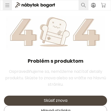
Problém s produktom
Ospravedlňujeme sa, nemôžeme načítať detaily
produktu. Skúste to znova alebo sa vráťte na hlavnú
stránku.
Skúsiť znova
Hlavná stránka