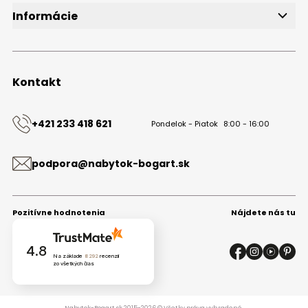
Informácie
O značke
Obchodné podmienky
Ochrana osobných údajov
Kontakt
Kontakt
+421 233 418 621
Pondelok - Piatok
8:00 - 16:00
podpora@nabytok-bogart.sk
Pozitívne hodnotenia
Nájdete nás tu
4.8
Na základe
8292
recenzií
zo všetkých čias