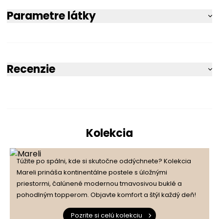
Parametre látky
Recenzie
5
100%
Kolekcia
5.0
4
0%
1
počet recenzií
Túžite po spálni, kde si skutočne oddýchnete? Kolekcia
3
0%
zo všetkých čias
Mareli prináša kontinentálne postele s úložnými
Získané recenzie a overené
priestormi, čalúnené modernou tmavosivou buklé a
2
0%
pohodlným topperom. Objavte komfort a štýl každý deň!
Pozrite si celú kolekciu
1
0%