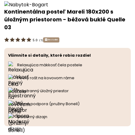
Kontinentálna posteľ Mareli 180x200 s
úložným priestorom - béžová buklé Quelle
03
5.0
Bestseller
(
1
)
Všimnite si detaily, ktoré robia rozdiel
Relaxujúca mäkkosť čela postele
Pevný rošt na kovovom ráme
Priestranný úložný priestor
Pevná podpora (pružiny Bonell)
Moderný dizajn