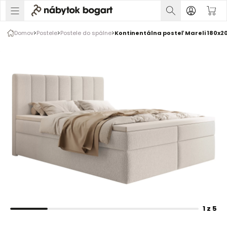
1 z 5
Domov
Postele
Postele do spálne
Kontinentálna posteľ Mareli 180x20
Rozšírte prsty na zväčšenie obrázka
1 z 5