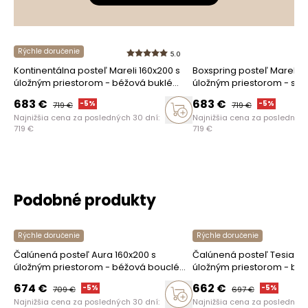
Rýchle doručenie
5.0
Kontinentálna posteľ Mareli 160x200 s
Boxspring posteľ Mareli 1
Ako zhromažďujeme recenzie?
úložným priestorom - béžová buklé
úložným priestorom - sivé
Quelle 03
83
Recenzie zákazníkov
683
€
683
€
-
5
%
-
5
%
719
€
719
€
Najnižšia cena za posledných 30 dní:
Najnižšia cena za posledných
719
€
719
€
Vymazať
Hľadať
Podobné produkty
Rýchle doručenie
Rýchle doručenie
Čalúnená posteľ Aura 160x200 s
Čalúnená posteľ Tesia 16
úložným priestorom - béžová bouclé
úložným priestorom - béž
Quelle 03
Quelle 03
674
€
662
€
-
5
%
-
5
%
709
€
697
€
Najnižšia cena za posledných 30 dní:
Najnižšia cena za posledných