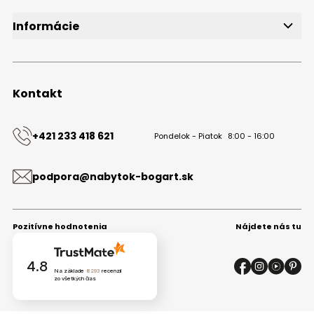
Blog
Informácie
O značke
Obchodné podmienky
Ochrana osobných údajov
Kontakt
Kontakt
+421 233 418 621
Pondelok - Piatok
8:00 - 16:00
podpora@nabytok-bogart.sk
Pozitívne hodnotenia
Nájdete nás tu
4.8
Na základe
8293
recenzií
zo všetkých čias