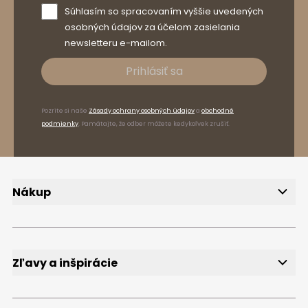
Súhlasím so spracovaním vyššie uvedených
osobných údajov za účelom zasielania
newsletteru e-mailom.
Prihlásiť sa
Pozrite si naše
Zásady ochrany osobných údajov
a
obchodné
podmienky
. Pamätajte, že odber môžete kedykoľvek zrušiť.
Nákup
Doručenie
Spôsoby platby
Reklamácie a vrátenie tovaru
FAQ
Zľavy a inšpirácie
Newsletter
Bezplatné vzorky