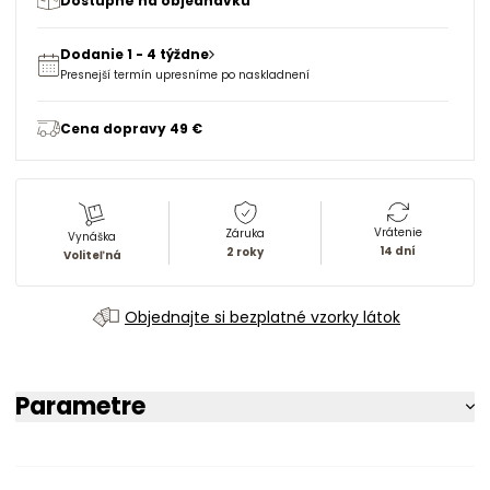
Dostupné na objednávku
Dodanie 1 - 4 týždne
Presnejší termín upresníme po naskladnení
Cena dopravy 49 €
Vrátenie
Záruka
Vynáška
14 dní
2 roky
Voliteľná
Objednajte si bezplatné vzorky látok
Parametre