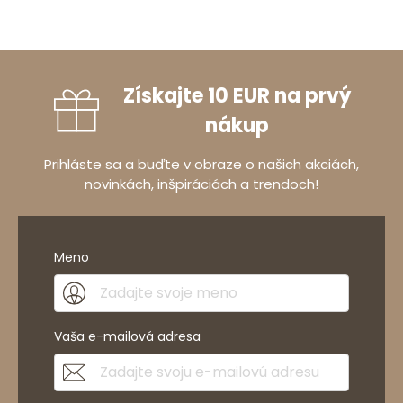
Získajte 10 EUR na prvý
nákup
Prihláste sa a buďte v obraze o našich akciách,
novinkách, inšpiráciách a trendoch!
Meno
Vaša e-mailová adresa