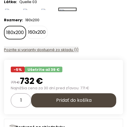
Látka
:
Quelle 03
Rozmery
:
180x200
160x200
180x200
Pozrite si varianty dostupné zo skladu (1)
-
5
%
Ušetríte až 39 €
732
€
771
€
Najnižšia cena za 30 dní pred zľavou:
771
€
Pridať do košíka