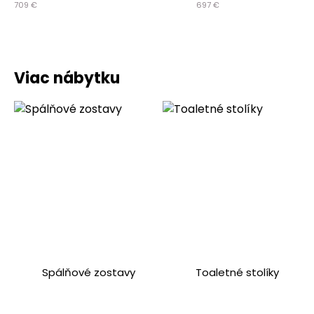
709
€
697
€
Viac nábytku
Spálňové zostavy
Toaletné stolíky