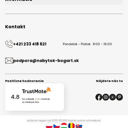
O značke
Obchodné podmienky
Ochrana osobných údajov
Kontakt
Kontakt
+421 233 418 621
Pondelok - Piatok
8:00 - 16:00
podpora@nabytok-bogart.sk
Pozitívne hodnotenia
Nájdete nás tu
4.8
Na základe
8292
recenzií
zo všetkých čias
Nabytok-Bogart.sk 2015-2026 © Všetky práva vyhradené.