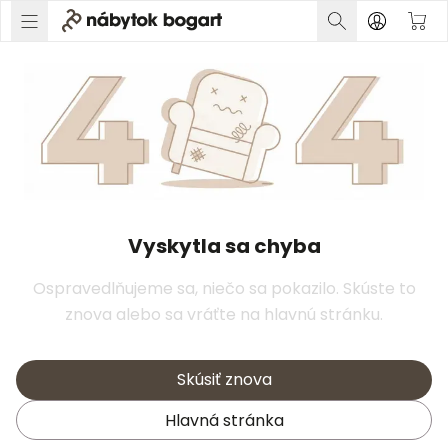
Vyskytla sa chyba
Ospravedlňujeme sa, niečo sa pokazilo. Skúste to
znova alebo sa vráťte na hlavnú stránku.
Skúsiť znova
Hlavná stránka