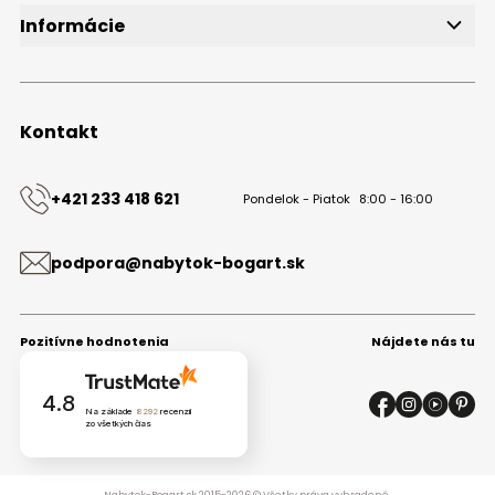
Informácie
O značke
Obchodné podmienky
Ochrana osobných údajov
Kontakt
Kontakt
+421 233 418 621
Pondelok - Piatok
8:00 - 16:00
podpora@nabytok-bogart.sk
Pozitívne hodnotenia
Nájdete nás tu
4.8
Na základe
8292
recenzií
zo všetkých čias