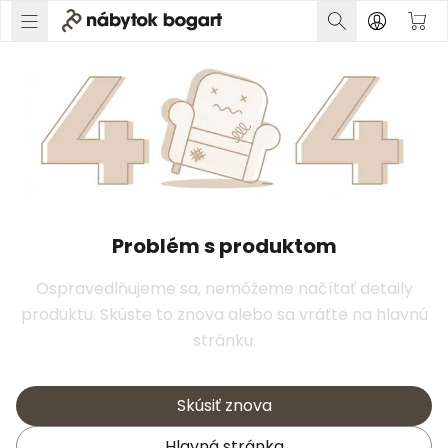
Problém s produktom
Ospravedlňujeme sa, nemôžeme načítať detaily
produktu. Skúste to znova alebo sa vráťte na hlavnú
stránku.
Skúsiť znova
Hlavná stránka