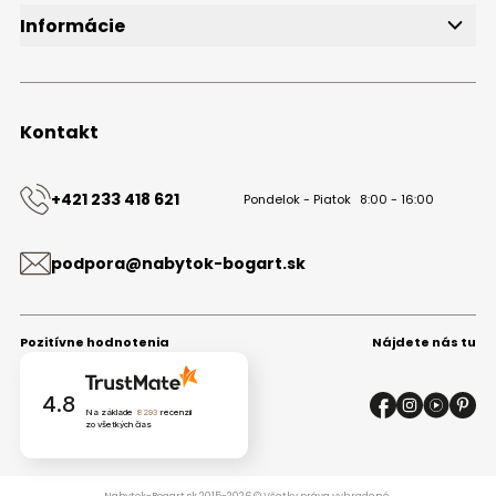
Informácie
O značke
Obchodné podmienky
Ochrana osobných údajov
Kontakt
Kontakt
+421 233 418 621
Pondelok - Piatok
8:00 - 16:00
podpora@nabytok-bogart.sk
Pozitívne hodnotenia
Nájdete nás tu
4.8
Na základe
8293
recenzií
zo všetkých čias