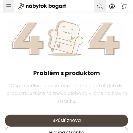
Problém s produktom
Ospravedlňujeme sa, nemôžeme načítať detaily
produktu. Skúste to znova alebo sa vráťte na hlavnú
stránku.
Skúsiť znova
Hlavná stránka