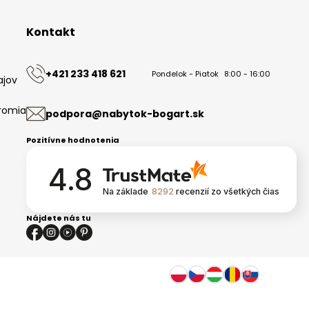
Kontakt
+421 233 418 621
Pondelok - Piatok
8:00 - 16:00
ajov
romia
podpora@nabytok-bogart.sk
Pozitívne hodnotenia
4.8
Na základe
8292
recenzií
zo všetkých čias
Nájdete nás tu