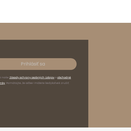
Prihlásiť sa
si naše
Zásady ochrany osobných údajov
a
obchodné
nky
. Pamätajte, že odber môžete kedykoľvek zrušiť.