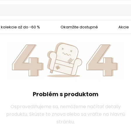
 kolekcie až do -60 %
Okamžite dostupné
Akcie
Problém s produktom
Ospravedlňujeme sa, nemôžeme načítať detaily
produktu. Skúste to znova alebo sa vráťte na hlavnú
stránku.