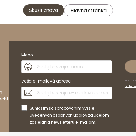
Skúsiť znova
Hlavná stránka
Meno
Vaša e-mailová adresa
Pozrite 
podmie
h
och!
Súhlasím so spracovaním vyššie
uvedených osobných údajov za účelom
zasielania newsletteru e-mailom.