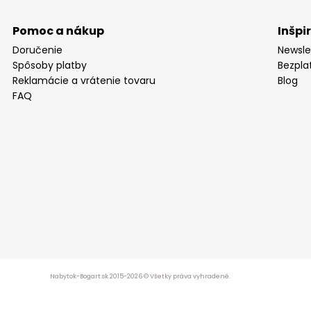
Pomoc a nákup
Inšpi
Doručenie
Newsle
Spôsoby platby
Bezpla
Reklamácie a vrátenie tovaru
Blog
FAQ
Nabytok-Bogart.sk 2015-2026 © Všetky práva vyhradené.