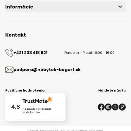
Informácie
O značke
Obchodné podmienky
Ochrana osobných údajov
Kontakt
Kontakt
+421 233 418 621
Pondelok - Piatok
8:00 - 16:00
podpora@nabytok-bogart.sk
Pozitívne hodnotenia
Nájdete nás tu
4.8
Na základe
8293
recenzií
zo všetkých čias