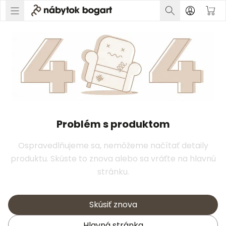
Problém s produktom
Ospravedlňujeme sa, nemôžeme načítať detaily
produktu. Skúste to znova alebo sa vráťte na hlavnú
stránku.
Skúsiť znova
Hlavná stránka