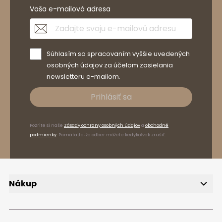
Vaša e-mailová adresa
Súhlasím so spracovaním vyššie uvedených
osobných údajov za účelom zasielania
newsletteru e-mailom.
Prihlásiť sa
Pozrite si naše
Zásady ochrany osobných údajov
a
obchodné
podmienky
. Pamätajte, že odber môžete kedykoľvek zrušiť.
Nákup
Doručenie
Spôsoby platby
Reklamácie a vrátenie tovaru