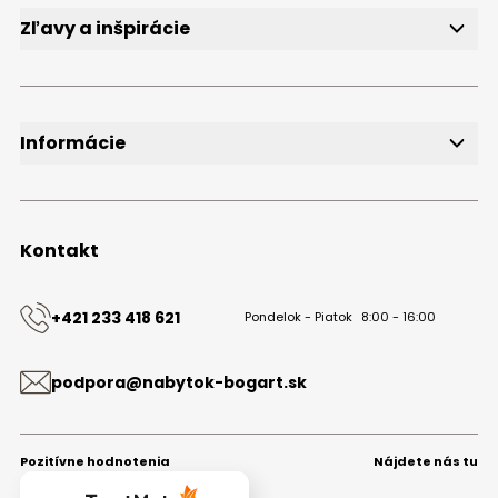
FAQ
Zľavy a inšpirácie
Newsletter
Bezplatné vzorky
Blog
Informácie
O značke
Obchodné podmienky
Ochrana osobných údajov
Kontakt
Kontakt
+421 233 418 621
Pondelok - Piatok
8:00 - 16:00
podpora@nabytok-bogart.sk
Pozitívne hodnotenia
Nájdete nás tu