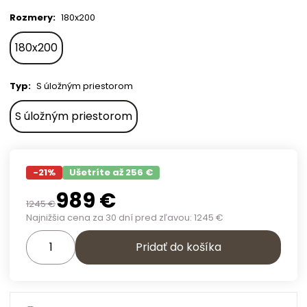
Rozmery
:
180x200
180x200
Typ
:
S úložným priestorom
S úložným priestorom
-
21
%
Ušetríte až 256 €
989
€
1245
€
Najnižšia cena za 30 dní pred zľavou:
1245
€
Pridať do košíka