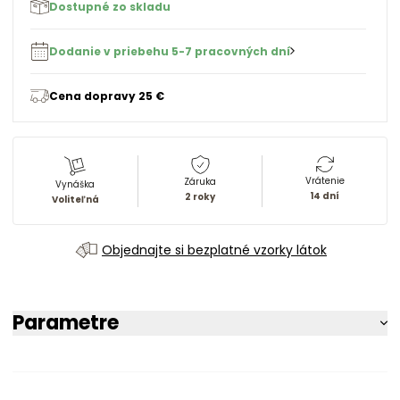
Dostupné zo skladu
Dodanie v priebehu 5-7 pracovných dní
Cena dopravy 25 €
Vrátenie
Záruka
Vynáška
14 dní
2 roky
Voliteľná
Objednajte si bezplatné vzorky látok
Parametre