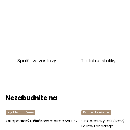
Spálňové zostavy
Toaletné stolíky
Nezabudnite na
Rýchle doručenie
Rýchle doručenie
Ortopedický taštičkový matrac Syriusz
Ortopedický taštičkový ma
Falimy Fandango