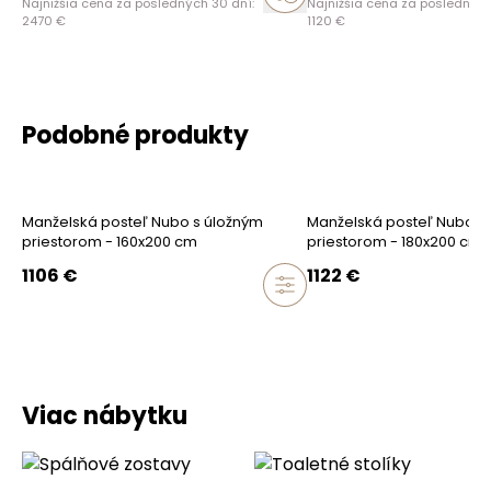
Najnižšia cena za posledných 30 dní:
Najnižšia cena za posledných
2470
€
1120
€
Podobné produkty
Manželská posteľ Nubo s úložným
Manželská posteľ Nubo s
priestorom - 160x200 cm
priestorom - 180x200 cm
1106
€
1122
€
Viac nábytku