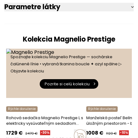
Parametre látky
Kolekcia Magnelio Prestige
Spoznajte kolekciu Magnelio Prestige — sochárske
čalúnené línie • vybraná tkanina boucle ✦ azyl spálne ▷
Objavte kolekciu
Pozrite si celú kolekciu
Rýchle doručenie
Rýchle doručenie
Rohová sedačka Magnelio Prestige L s
Manželská posteľ Bellmor
elektricky vysúvateľným sedadlom
úložným priestorom - bé
pravý - horčicová ľahko čistiaca
čistiaca tkanina Leo 03
1729
€
1008
€
-
30
%
-
10
%
2470
€
1120
€
tkanina Maya 05