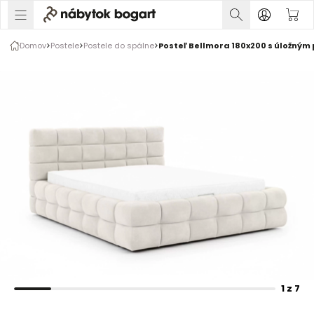
1 z 7
Domov
Postele
Postele do spálne
Posteľ Bellmora 180x200 s úložným 
Rozšírte prsty na zväčšenie obrázka
1 z 7