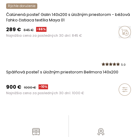
Rýchle doručenie
Čalúnená posteľ Galin 140x200 s úložným priestorom - béžová
ľahko čistiaca textília Maya 01
289
€
-
66
%
845
€
Najnižšia cena za posledných 30 dní:
845
€
5.0
Spálňová posteľ s úložným priestorom Bellmora 140x200
900
€
-
10
%
1000
€
Najnižšia cena za posledných 30 dní:
1000
€