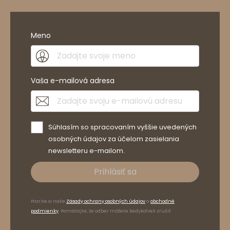
Meno
Vaša e-mailová adresa
Súhlasím so spracovaním vyššie uvedených
osobných údajov za účelom zasielania
newsletteru e-mailom.
Prihlásiť sa
Pozrite si naše
Zásady ochrany osobných údajov
a
obchodné
podmienky
. Pamätajte, že odber môžete kedykoľvek zrušiť.