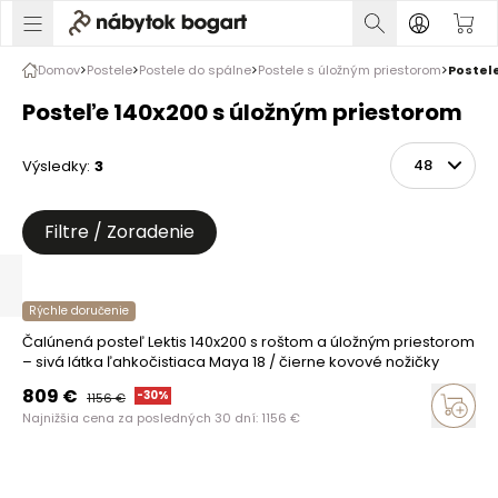
Domov
Postele
Postele do spálne
Postele s úložným priestorom
Postel
Posteľe 140x200 s úložným priestorom
Výsledky
:
3
Zoradiť
Na stránke
Filtre / Zoradenie
Rýchle doručenie
Čalúnená posteľ Lektis 140x200 s roštom a úložným priestorom
– sivá látka ľahkočistiaca Maya 18 / čierne kovové nožičky
809
€
-
30
%
1156
€
Najnižšia cena za posledných 30 dní:
1156
€