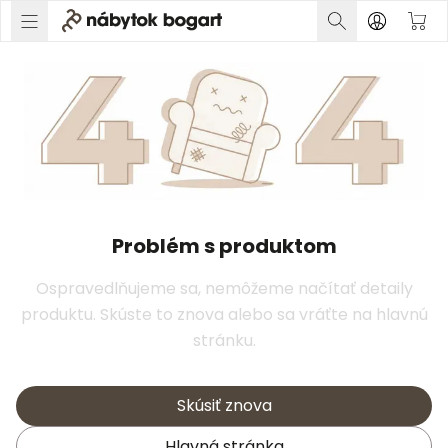
Problém s produktom
Ospravedlňujeme sa, nemôžeme načítať detaily
produktu. Skúste to znova alebo sa vráťte na hlavnú
stránku.
Skúsiť znova
Hlavná stránka