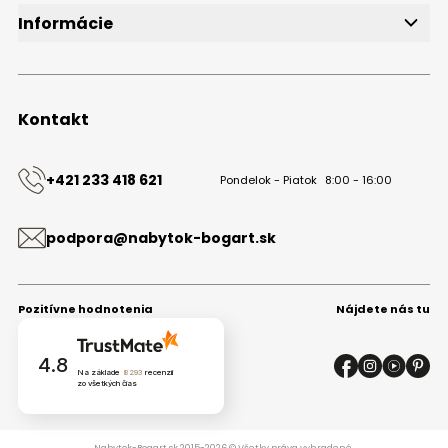
Informácie
O značke
Obchodné podmienky
Ochrana osobných údajov
Kontakt
Kontakt
+421 233 418 621
Pondelok - Piatok
8:00 - 16:00
podpora@nabytok-bogart.sk
Pozitívne hodnotenia
Nájdete nás tu
4.8
Na základe
8293
recenzií
zo všetkých čias