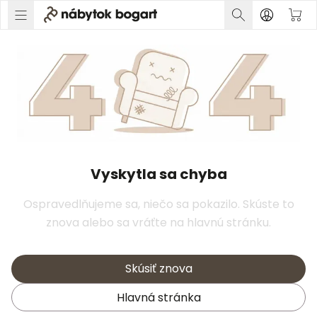
Vyskytla sa chyba
Ospravedlňujeme sa, niečo sa pokazilo. Skúste to
znova alebo sa vráťte na hlavnú stránku.
Skúsiť znova
Hlavná stránka