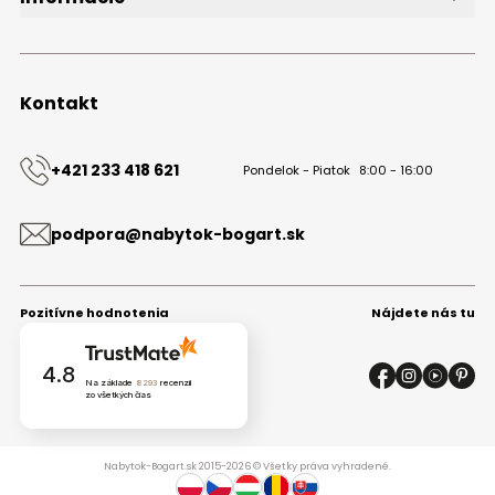
O značke
Obchodné podmienky
Ochrana osobných údajov
Kontakt
Kontakt
+421 233 418 621
Pondelok - Piatok
8:00 - 16:00
podpora@nabytok-bogart.sk
Pozitívne hodnotenia
Nájdete nás tu
4.8
Na základe
8293
recenzií
zo všetkých čias
Nabytok-Bogart.sk 2015-2026 © Všetky práva vyhradené.