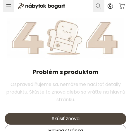
Problém s produktom
Ospravedlňujeme sa, nemôžeme načítať detaily
produktu. Skúste to znova alebo sa vráťte na hlavnú
stránku.
Skúsiť znova
Hlavná stránka