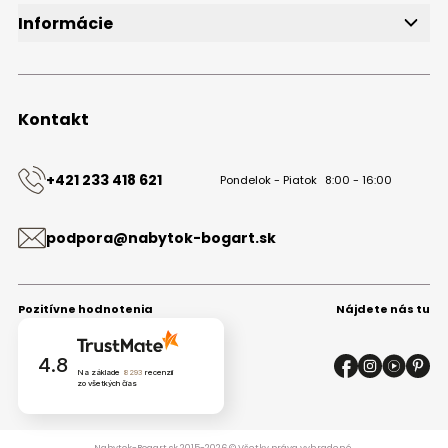
Informácie
O značke
Obchodné podmienky
Ochrana osobných údajov
Kontakt
Kontakt
+421 233 418 621
Pondelok - Piatok
8:00 - 16:00
podpora@nabytok-bogart.sk
Pozitívne hodnotenia
Nájdete nás tu
4.8
Na základe
8293
recenzií
zo všetkých čias