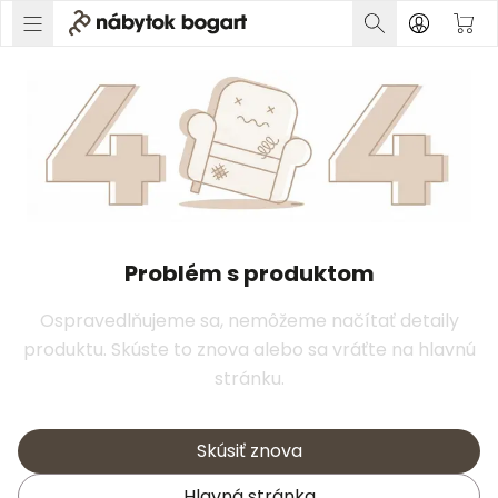
Problém s produktom
Ospravedlňujeme sa, nemôžeme načítať detaily
produktu. Skúste to znova alebo sa vráťte na hlavnú
stránku.
Skúsiť znova
Hlavná stránka