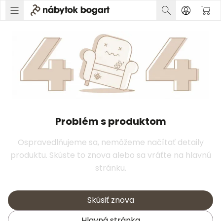
Problém s produktom
Ospravedlňujeme sa, nemôžeme načítať detaily
produktu. Skúste to znova alebo sa vráťte na hlavnú
stránku.
Skúsiť znova
Hlavná stránka