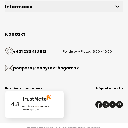
Informácie
O značke
Obchodné podmienky
Ochrana osobných údajov
Kontakt
Kontakt
+421 233 418 621
Pondelok - Piatok
8:00 - 16:00
podpora@nabytok-bogart.sk
Pozitívne hodnotenia
Nájdete nás tu
4.8
Na základe
8293
recenzií
zo všetkých čias