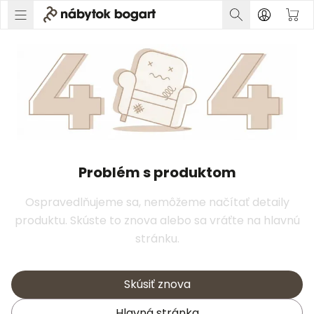
Problém s produktom
Ospravedlňujeme sa, nemôžeme načítať detaily
produktu. Skúste to znova alebo sa vráťte na hlavnú
stránku.
Skúsiť znova
Hlavná stránka