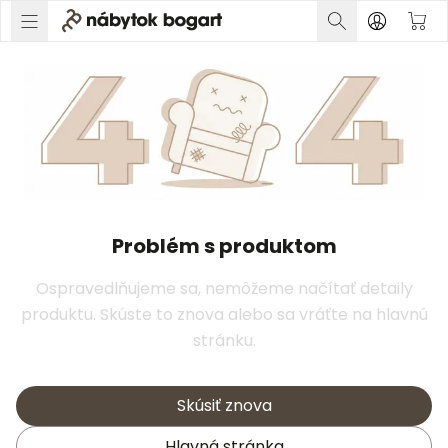
Problém s produktom
Ospravedlňujeme sa, nemôžeme načítať detaily
produktu. Skúste to znova alebo sa vráťte na hlavnú
stránku.
Skúsiť znova
Hlavná stránka