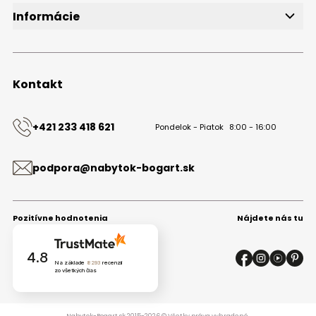
Informácie
O značke
Obchodné podmienky
Ochrana osobných údajov
Kontakt
Kontakt
+421 233 418 621
Pondelok - Piatok
8:00 - 16:00
podpora@nabytok-bogart.sk
Pozitívne hodnotenia
Nájdete nás tu
4.8
Na základe
8293
recenzií
zo všetkých čias