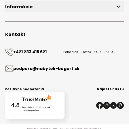
Informácie
O značke
Obchodné podmienky
Ochrana osobných údajov
Kontakt
Kontakt
+421 233 418 621
Pondelok - Piatok
8:00 - 16:00
podpora@nabytok-bogart.sk
Pozitívne hodnotenia
Nájdete nás tu
4.8
Na základe
8293
recenzií
zo všetkých čias