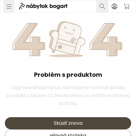
Problém s produktom
Ospravedlňujeme sa, nemôžeme načítať detaily
produktu. Skúste to znova alebo sa vráťte na hlavnú
stránku.
Skúsiť znova
Hlavná stránka