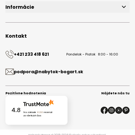
Informácie
O značke
Obchodné podmienky
Ochrana osobných údajov
Kontakt
Kontakt
+421 233 418 621
Pondelok - Piatok
8:00 - 16:00
podpora@nabytok-bogart.sk
Pozitívne hodnotenia
Nájdete nás tu
4.8
Na základe
8293
recenzií
zo všetkých čias