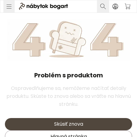
Problém s produktom
Ospravedlňujeme sa, nemôžeme načítať detaily
produktu. Skúste to znova alebo sa vráťte na hlavnú
stránku.
Skúsiť znova
Hlavná stránka