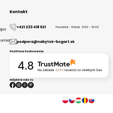
Kontakt
+421 233 418 621
Pondelok - Piatok
8:00 - 16:00
ajov
romia
podpora@nabytok-bogart.sk
Pozitívne hodnotenia
4.8
Na základe
8293
recenzií
zo všetkých čias
Nájdete nás tu