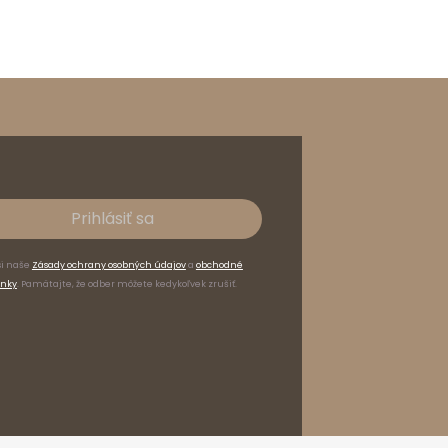
Prihlásiť sa
si naše
Zásady ochrany osobných údajov
a
obchodné
nky
. Pamätajte, že odber môžete kedykoľvek zrušiť.