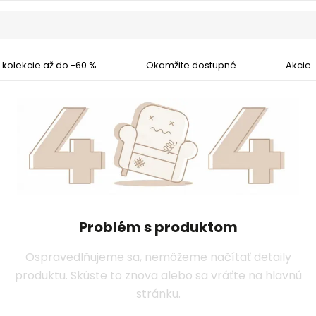
 kolekcie až do -60 %
Okamžite dostupné
Akcie
Problém s produktom
Ospravedlňujeme sa, nemôžeme načítať detaily
produktu. Skúste to znova alebo sa vráťte na hlavnú
stránku.