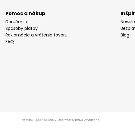
Pomoc a nákup
Inšpi
Doručenie
Newsle
Spôsoby platby
Bezpla
Reklamácie a vrátenie tovaru
Blog
FAQ
Nabytok-Bogart.sk 2015-2026 © Všetky práva vyhradené.