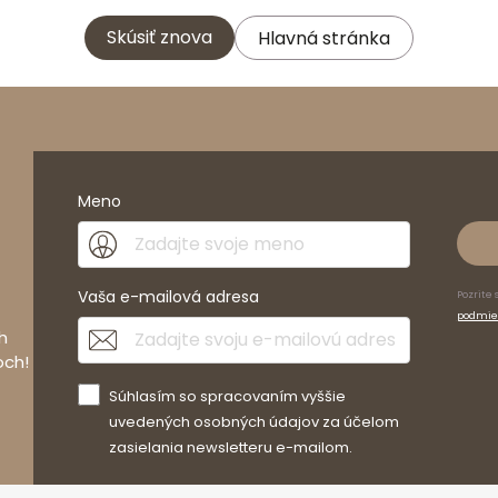
Skúsiť znova
Hlavná stránka
Meno
Vaša e-mailová adresa
Pozrite 
podmie
h
och!
Súhlasím so spracovaním vyššie
uvedených osobných údajov za účelom
zasielania newsletteru e-mailom.