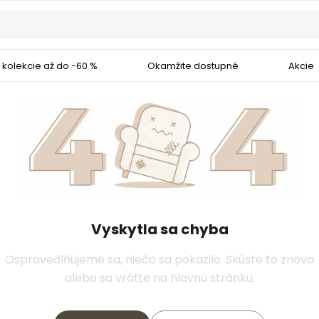
 kolekcie až do -60 %
Okamžite dostupné
Akcie
Vyskytla sa chyba
Ospravedlňujeme sa, niečo sa pokazilo. Skúste to znova
alebo sa vráťte na hlavnú stránku.