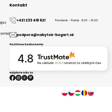
Kontakt
+421 233 418 621
Pondelok - Piatok
8:00 - 16:00
ajov
romia
podpora@nabytok-bogart.sk
Pozitívne hodnotenia
4.8
Na základe
8292
recenzií
zo všetkých čias
Nájdete nás tu