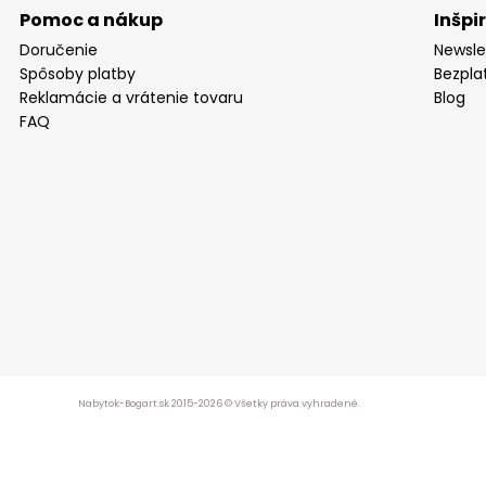
Pomoc a nákup
Inšpi
Doručenie
Newsle
Spôsoby platby
Bezpla
Reklamácie a vrátenie tovaru
Blog
FAQ
Nabytok-Bogart.sk 2015-2026 © Všetky práva vyhradené.