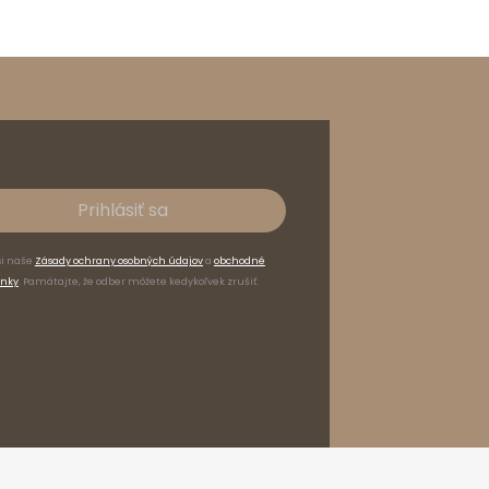
Prihlásiť sa
si naše
Zásady ochrany osobných údajov
a
obchodné
nky
. Pamätajte, že odber môžete kedykoľvek zrušiť.