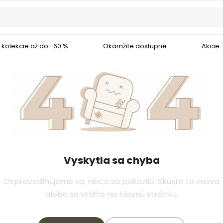
 kolekcie až do -60 %
Okamžite dostupné
Akcie
Vyskytla sa chyba
Ospravedlňujeme sa, niečo sa pokazilo. Skúste to znova
alebo sa vráťte na hlavnú stránku.