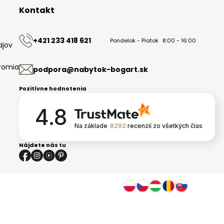
Kontakt
+421 233 418 621
Pondelok - Piatok
8:00 - 16:00
ajov
romia
podpora@nabytok-bogart.sk
Pozitívne hodnotenia
4.8
Na základe
8292
recenzií
zo všetkých čias
Nájdete nás tu