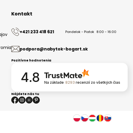
Kontakt
+421 233 418 621
Pondelok - Piatok
8:00 - 16:00
ajov
romia
podpora@nabytok-bogart.sk
Pozitívne hodnotenia
4.8
Na základe
8293
recenzií
zo všetkých čias
Nájdete nás tu