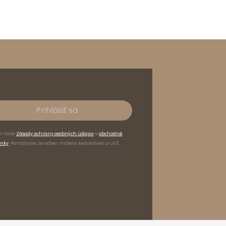
Prihlásiť sa
si naše
Zásady ochrany osobných údajov
a
obchodné
nky
. Pamätajte, že odber môžete kedykoľvek zrušiť.