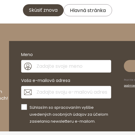
Skúsiť znova
Hlavná stránka
Meno
Vaša e-mailová adresa
Pozrite 
podmie
h
och!
Súhlasím so spracovaním vyššie
uvedených osobných údajov za účelom
zasielania newsletteru e-mailom.