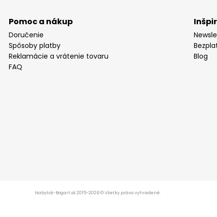
Pomoc a nákup
Inšpi
Doručenie
Newsle
Spôsoby platby
Bezpla
Reklamácie a vrátenie tovaru
Blog
FAQ
Nabytok-Bogart.sk 2015-2026 © Všetky práva vyhradené.