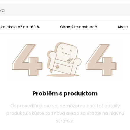
 kolekcie až do -60 %
Okamžite dostupné
Akcie
Problém s produktom
Ospravedlňujeme sa, nemôžeme načítať detaily
produktu. Skúste to znova alebo sa vráťte na hlavnú
stránku.