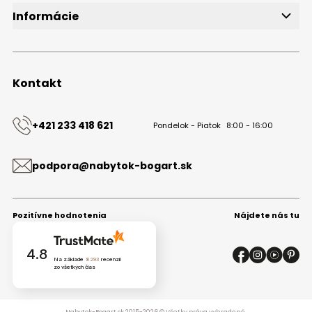
Informácie
O značke
Obchodné podmienky
Ochrana osobných údajov
Kontakt
Kontakt
+421 233 418 621
Pondelok - Piatok
8:00 - 16:00
podpora@nabytok-bogart.sk
Pozitívne hodnotenia
Nájdete nás tu
4.8
Na základe
8293
recenzií
zo všetkých čias