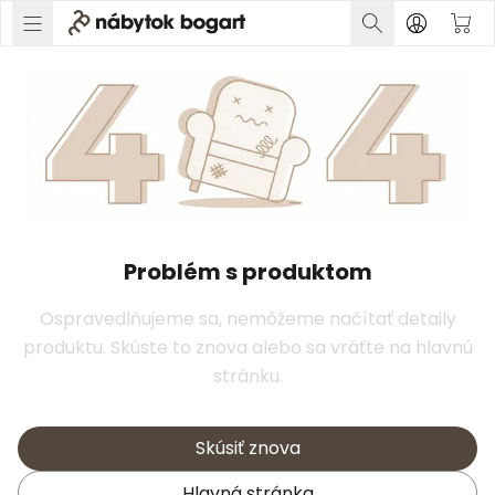
Problém s produktom
Ospravedlňujeme sa, nemôžeme načítať detaily
produktu. Skúste to znova alebo sa vráťte na hlavnú
stránku.
Skúsiť znova
Hlavná stránka