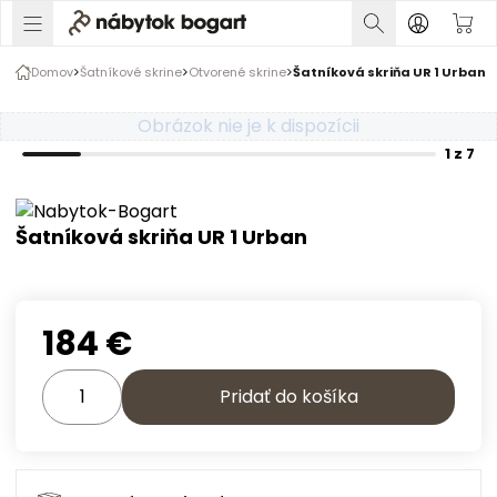
1 z 7
Domov
Šatníkové skrine
Otvorené skrine
Šatníková skriňa UR 1 Urban
Rozšírte prsty na zväčšenie obrázka
Obrázok nie je k dispozícii
1 z 7
Šatníková skriňa UR 1 Urban
184
€
Pridať do košíka