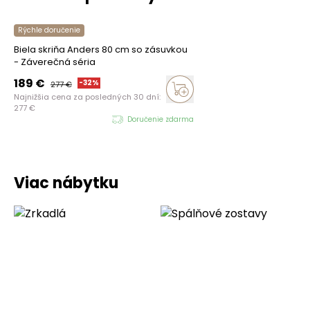
Rýchle doručenie
Biela skriňa Anders 80 cm so zásuvkou
- Záverečná séria
189
€
-
32
%
277
€
Najnižšia cena za posledných 30 dní:
277
€
Doručenie zdarma
Viac nábytku