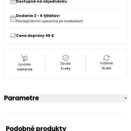
Dostupné na objednávku
Dodanie 2 - 6 týždňov
Presnejší termín upresníme po naskladnení
Cena dopravy 49 €
Vrátenie
Záruka
Vynáška
14 dní
2 roky
Voliteľná
Parametre
Podobné produkty