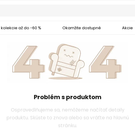
 kolekcie až do -60 %
Okamžite dostupné
Akcie
Problém s produktom
Ospravedlňujeme sa, nemôžeme načítať detaily
produktu. Skúste to znova alebo sa vráťte na hlavnú
stránku.