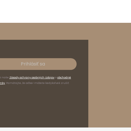
Prihlásiť sa
si naše
Zásady ochrany osobných údajov
a
obchodné
nky
. Pamätajte, že odber môžete kedykoľvek zrušiť.