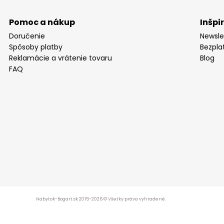
Pomoc a nákup
Inšpi
Doručenie
Newsle
Spôsoby platby
Bezpla
Reklamácie a vrátenie tovaru
Blog
FAQ
Nabytok-Bogart.sk 2015-2026 © Všetky práva vyhradené.