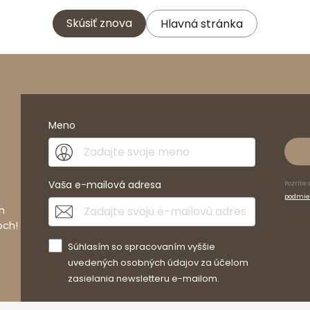
Skúsiť znova
Hlavná stránka
Meno
Vaša e-mailová adresa
Pozrite 
podmie
h
och!
Súhlasím so spracovaním vyššie
uvedených osobných údajov za účelom
zasielania newsletteru e-mailom.