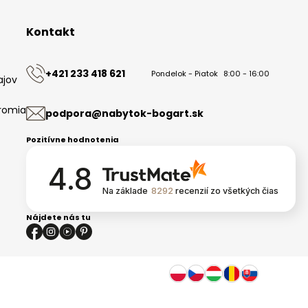
Kontakt
+421 233 418 621
Pondelok - Piatok
8:00 - 16:00
ajov
romia
podpora@nabytok-bogart.sk
Pozitívne hodnotenia
4.8
Na základe
8292
recenzií
zo všetkých čias
Nájdete nás tu