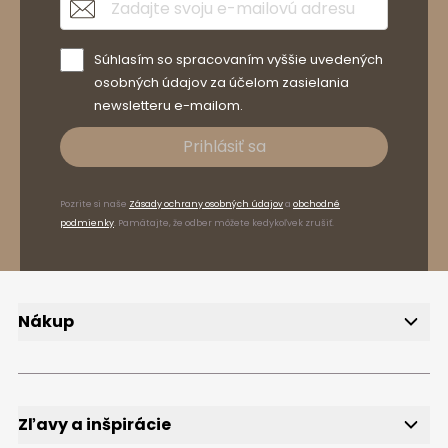
Súhlasím so spracovaním vyššie uvedených
osobných údajov za účelom zasielania
newsletteru e-mailom.
Prihlásiť sa
Pozrite si naše
Zásady ochrany osobných údajov
a
obchodné
podmienky
. Pamätajte, že odber môžete kedykoľvek zrušiť.
Nákup
Doručenie
Spôsoby platby
Reklamácie a vrátenie tovaru
FAQ
Zľavy a inšpirácie