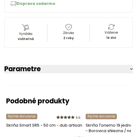
Doprava zadarmo
Vrátenie
Záruka
Vynáška
14 dní
2 roky
Voliteľná
Parametre
Podobné produkty
Rýchle doručenie
Rýchle doručenie
5.0
Skriňa Smart SR5 - 50 cm - dub artisan
Skriňa Tonemo 19 jednod
- Borovica sNiezna / new