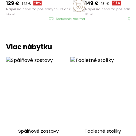
129
€
149
€
-
9
%
-
18
%
142
€
181
€
Najnižšia cena za posledných 30 dní:
Najnižšia cena za posledných
142
€
181
€
Doručenie zdarma
Viac nábytku
Spálňové zostavy
Toaletné stolíky