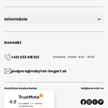
Newsletter
Bezplatné vzorky
Blog
Informácie
O značke
Obchodné podmienky
Ochrana osobných údajov
Kontakt
Kontakt
+421 233 418 621
Pondelok - Piatok
8:00 - 16:00
podpora@nabytok-bogart.sk
Pozitívne hodnotenia
Nájdete nás tu
4.8
Na základe
8293
recenzií
zo všetkých čias