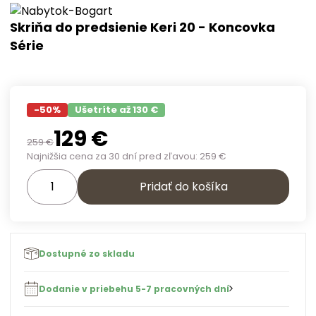
Skriňa do predsienie Keri 20 - Koncovka
Série
-
50
%
Ušetríte až 130 €
129
€
259
€
Najnižšia cena za 30 dní pred zľavou:
259
€
Pridať do košíka
Dostupné zo skladu
Dodanie v priebehu 5-7 pracovných dní