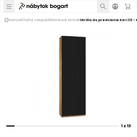
1 z 13
Domov
Úložný nábytok
Šatníkové skrine
Skriňa do predsienie Keri 20 -
Rozšírte prsty na zväčšenie obrázka
1 z 13