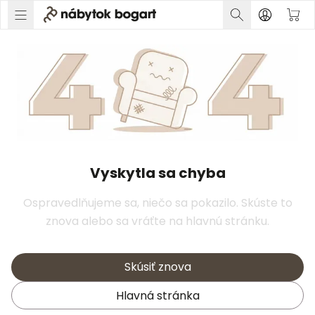
Vyskytla sa chyba
Ospravedlňujeme sa, niečo sa pokazilo. Skúste to
znova alebo sa vráťte na hlavnú stránku.
Skúsiť znova
Hlavná stránka