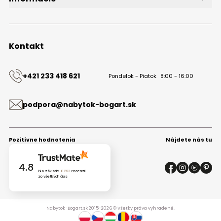
O značke
Obchodné podmienky
Ochrana osobných údajov
Kontakt
Kontakt
+421 233 418 621
Pondelok - Piatok
8:00 - 16:00
podpora@nabytok-bogart.sk
Pozitívne hodnotenia
Nájdete nás tu
4.8
Na základe
8293
recenzií
zo všetkých čias
Nabytok-Bogart.sk 2015-2026 © Všetky práva vyhradené.