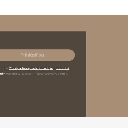
Prihlásiť sa
si naše
Zásady ochrany osobných údajov
a
obchodné
nky
. Pamätajte, že odber môžete kedykoľvek zrušiť.