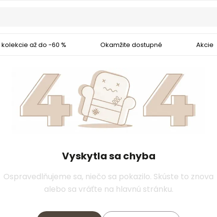
 kolekcie až do -60 %
Okamžite dostupné
Akcie
Vyskytla sa chyba
Ospravedlňujeme sa, niečo sa pokazilo. Skúste to znova
alebo sa vráťte na hlavnú stránku.