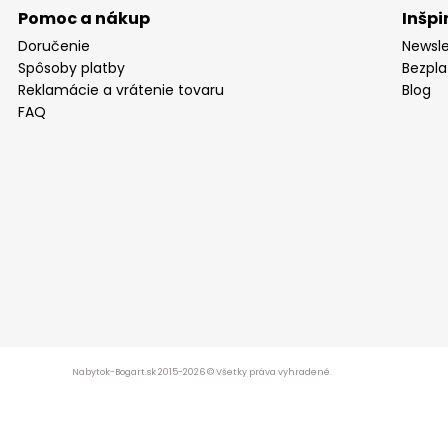
Pomoc a nákup
Inšpi
Doručenie
Newsle
Spôsoby platby
Bezpla
Reklamácie a vrátenie tovaru
Blog
FAQ
Nabytok-Bogart.sk 2015-2026 © Všetky práva vyhradené.