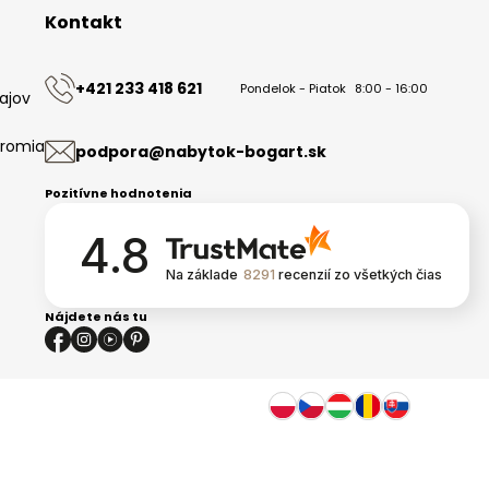
Kontakt
+421 233 418 621
Pondelok - Piatok
8:00 - 16:00
ajov
kromia
podpora@nabytok-bogart.sk
Pozitívne hodnotenia
4.8
Na základe
8291
recenzií
zo všetkých čias
Nájdete nás tu