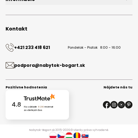
O značke
Obchodné podmienky
Ochrana osobných údajov
Kontakt
Kontakt
+421 233 418 621
Pondelok - Piatok
8:00 - 16:00
podpora@nabytok-bogart.sk
Pozitívne hodnotenia
Nájdete nás tu
4.8
Na základe
8290
recenzií
zo všetkých čias
Nabytok-Bogart.sk 2015-2026 © Všetky práva vyhradené.