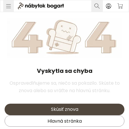
Vyskytla sa chyba
Ospravedlňujeme sa, niečo sa pokazilo. Skúste to
znova alebo sa vráťte na hlavnú stránku.
Skúsiť znova
Hlavná stránka