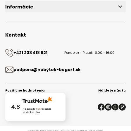
Informácie
O značke
Obchodné podmienky
Ochrana osobných údajov
Kontakt
Kontakt
+421 233 418 621
Pondelok - Piatok
8:00 - 16:00
podpora@nabytok-bogart.sk
Pozitívne hodnotenia
Nájdete nás tu
4.8
Na základe
8293
recenzií
zo všetkých čias