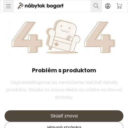
Problém s produktom
Ospravedlňujeme sa, nemôžeme načítať detaily
produktu. Skúste to znova alebo sa vráťte na hlavnú
stránku.
Skúsiť znova
Hlavná stránka