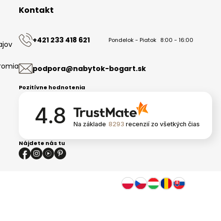
Kontakt
+421 233 418 621
Pondelok - Piatok
8:00 - 16:00
ajov
romia
podpora@nabytok-bogart.sk
Pozitívne hodnotenia
4.8
Na základe
8293
recenzií
zo všetkých čias
Nájdete nás tu