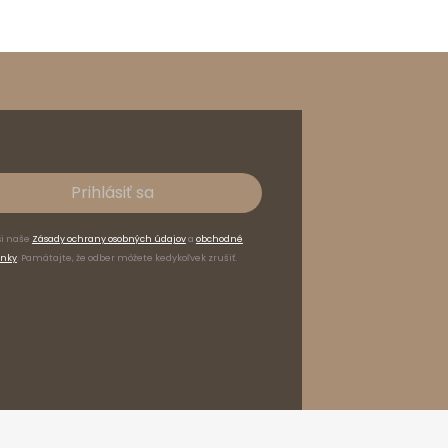
Prihlásiť sa
si naše
Zásady ochrany osobných údajov
a
obchodné
nky
. Pamätajte, že odber môžete kedykoľvek zrušiť.