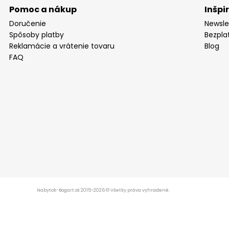
Pomoc a nákup
Inšpi
Doručenie
Newsle
Spôsoby platby
Bezpla
Reklamácie a vrátenie tovaru
Blog
FAQ
Nabytok-Bogart.sk 2015-2026 © Všetky práva vyhradené.