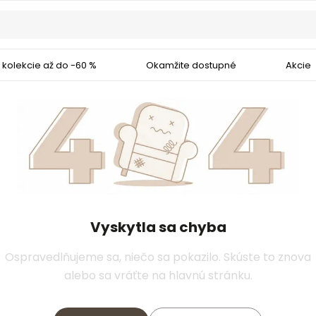
 kolekcie až do -60 %
Okamžite dostupné
Akcie
Vyskytla sa chyba
Ospravedlňujeme sa, niečo sa pokazilo. Skúste to znova
alebo sa vráťte na hlavnú stránku.