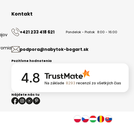
Kontakt
+421 233 418 621
Pondelok - Piatok
8:00 - 16:00
ajov
romia
podpora@nabytok-bogart.sk
Pozitívne hodnotenia
4.8
Na základe
8293
recenzií
zo všetkých čias
Nájdete nás tu