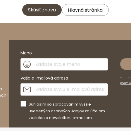
Skúsiť znova
Hlavná stránka
Meno
Vaša e-mailová adresa
Pozrite 
podmie
h
och!
Súhlasím so spracovaním vyššie
uvedených osobných údajov za účelom
zasielania newsletteru e-mailom.