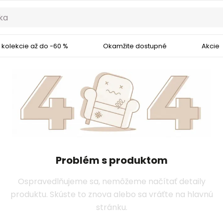
 kolekcie až do -60 %
Okamžite dostupné
Akcie
Problém s produktom
Ospravedlňujeme sa, nemôžeme načítať detaily
produktu. Skúste to znova alebo sa vráťte na hlavnú
stránku.