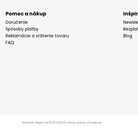
Pomoc a nákup
Inšpi
Doručenie
Newsle
Spôsoby platby
Bezpla
Reklamácie a vrátenie tovaru
Blog
FAQ
Nabytok-Bogart.sk 2015-2026 © Všetky práva vyhradené.