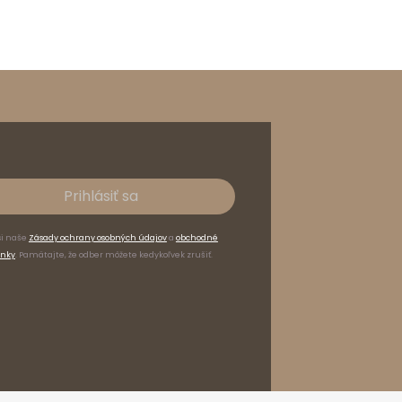
Prihlásiť sa
si naše
Zásady ochrany osobných údajov
a
obchodné
nky
. Pamätajte, že odber môžete kedykoľvek zrušiť.