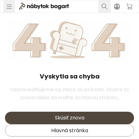
Vyskytla sa chyba
Ospravedlňujeme sa, niečo sa pokazilo. Skúste to
znova alebo sa vráťte na hlavnú stránku.
Skúsiť znova
Hlavná stránka