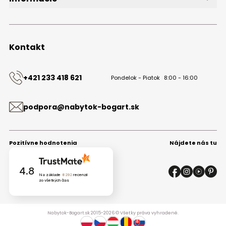
O značke
Obchodné podmienky
Ochrana osobných údajov
Kontakt
Kontakt
+421 233 418 621
Pondelok - Piatok
8:00 - 16:00
podpora@nabytok-bogart.sk
Pozitívne hodnotenia
Nájdete nás tu
4.8
Na základe
8292
recenzií
zo všetkých čias
Nabytok-Bogart.sk 2015-2026 © Všetky práva vyhradené.