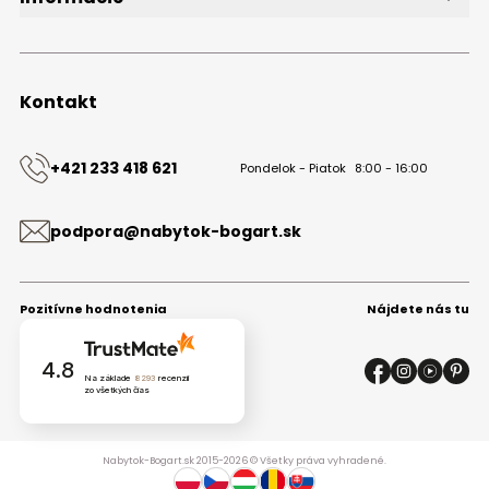
O značke
Obchodné podmienky
Ochrana osobných údajov
Kontakt
Kontakt
+421 233 418 621
Pondelok - Piatok
8:00 - 16:00
podpora@nabytok-bogart.sk
Pozitívne hodnotenia
Nájdete nás tu
4.8
Na základe
8293
recenzií
zo všetkých čias
Nabytok-Bogart.sk 2015-2026 © Všetky práva vyhradené.