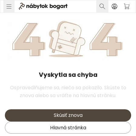
Vyskytla sa chyba
Ospravedlňujeme sa, niečo sa pokazilo. Skúste to
znova alebo sa vráťte na hlavnú stránku.
Skúsiť znova
Hlavná stránka