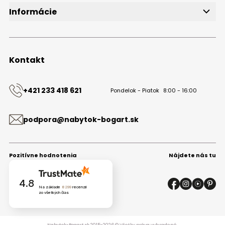
Informácie
O značke
Obchodné podmienky
Ochrana osobných údajov
Kontakt
Kontakt
+421 233 418 621
Pondelok - Piatok
8:00 - 16:00
podpora@nabytok-bogart.sk
Pozitívne hodnotenia
Nájdete nás tu
4.8
Na základe
8299
recenzií
zo všetkých čias