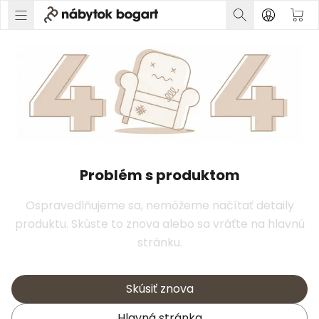
Problém s produktom
Ospravedlňujeme sa, nemôžeme načítať detaily
produktu. Skúste to znova alebo sa vráťte na hlavnú
stránku.
Skúsiť znova
Hlavná stránka