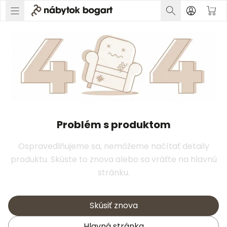
Problém s produktom
Ospravedlňujeme sa, nemôžeme načítať detaily
produktu. Skúste to znova alebo sa vráťte na hlavnú
stránku.
Skúsiť znova
Hlavná stránka