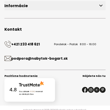
Informácie
O značke
Obchodné podmienky
Ochrana osobných údajov
Kontakt
Kontakt
+421 233 418 621
Pondelok - Piatok
8:00 - 16:00
podpora@nabytok-bogart.sk
Pozitívne hodnotenia
Nájdete nás tu
4.8
Na základe
8292
recenzií
zo všetkých čias