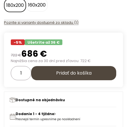
160x200
180x200
Pozrite si varianty dostupné zo skladu (1)
-
5
%
Ušetríte až 36 €
686
€
722
€
Najnižšia cena za 30 dní pred zľavou:
722
€
Pridať do košíka
Dostupné na objednávku
Dodanie 1 - 4 týždne
Presnejší termín upresníme po naskladnení