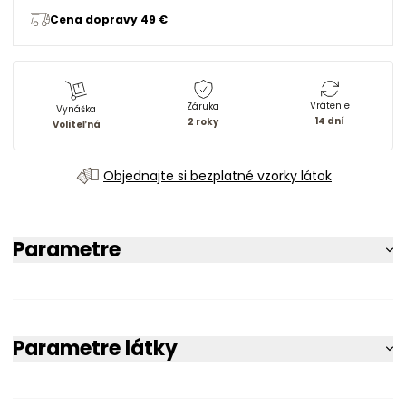
Cena dopravy 49 €
Vrátenie
Záruka
Vynáška
14 dní
2 roky
Voliteľná
Objednajte si bezplatné vzorky látok
Parametre
Parametre látky