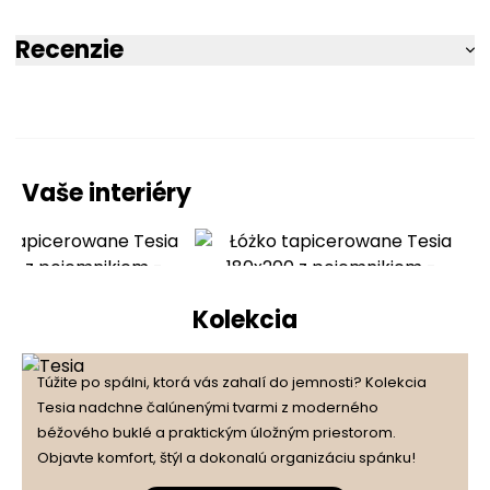
Recenzie
5
50%
Vaše interiéry
4.5
4
50%
2
počet recenzií
3
0%
zo všetkých čias
Získané recenzie a overené
Kolekcia
2
0%
1
Túžite po spálni, ktorá vás zahalí do jemnosti? Kolekcia
0%
Tesia nadchne čalúnenými tvarmi z moderného
béžového buklé a praktickým úložným priestorom.
Objavte komfort, štýl a dokonalú organizáciu spánku!