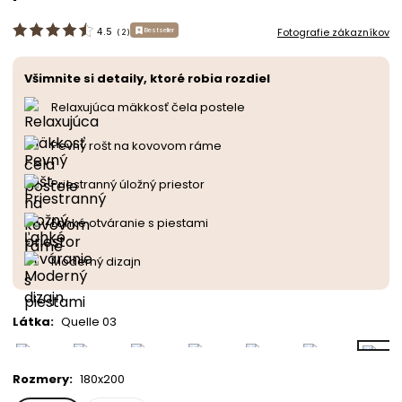
Fotografie zákazníkov
4.5
Bestseller
(
2
)
Všimnite si detaily, ktoré robia rozdiel
Relaxujúca mäkkosť čela postele
Pevný rošt na kovovom ráme
Priestranný úložný priestor
Ľahké otváranie s piestami
Moderný dizajn
Látka
:
Quelle 03
Rozmery
:
180x200