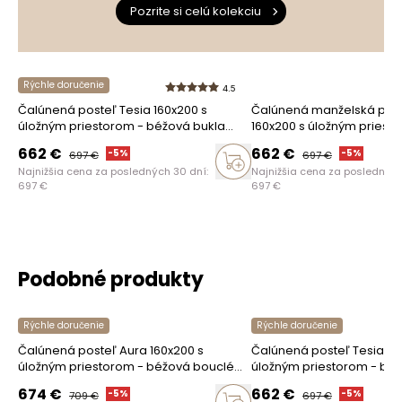
Ako zhromažďujeme recenzie?
Pozrite si celú kolekciu
Recenzie zákazníkov
Rýchle doručenie
4.5
Čalúnená posteľ Tesia 160x200 s
Čalúnená manželská post
Vymazať
Hľadať
úložným priestorom - béžová bukla
160x200 s úložným priest
Quelle 03
zamat Castel 15
662
€
662
€
-
5
%
-
5
%
697
€
697
€
Najnižšia cena za posledných 30 dní:
Najnižšia cena za posledných
697
€
697
€
Podobné produkty
Rýchle doručenie
Rýchle doručenie
Čalúnená posteľ Aura 160x200 s
Čalúnená posteľ Tesia 16
úložným priestorom - béžová bouclé
úložným priestorom - béž
Quelle 03
Quelle 03
674
€
662
€
-
5
%
-
5
%
709
€
697
€