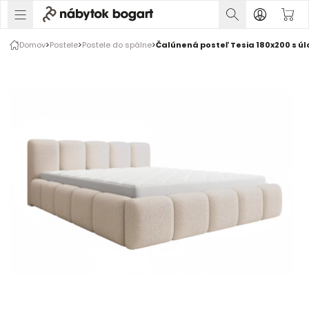
1 z 10
Domov
Postele
Postele do spálne
Čalúnená posteľ Tesia 180x200 s úl
Galéria produktu
Fotografie zákazníkov
Rozšírte prsty na zväčšenie obrázka