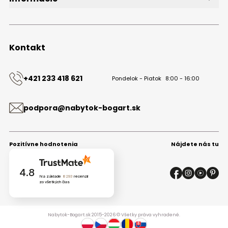
O značke
Obchodné podmienky
Ochrana osobných údajov
Kontakt
Kontakt
+421 233 418 621
Pondelok - Piatok
8:00 - 16:00
podpora@nabytok-bogart.sk
Pozitívne hodnotenia
Nájdete nás tu
4.8
Na základe
8293
recenzií
zo všetkých čias
Nabytok-Bogart.sk 2015-2026 © Všetky práva vyhradené.