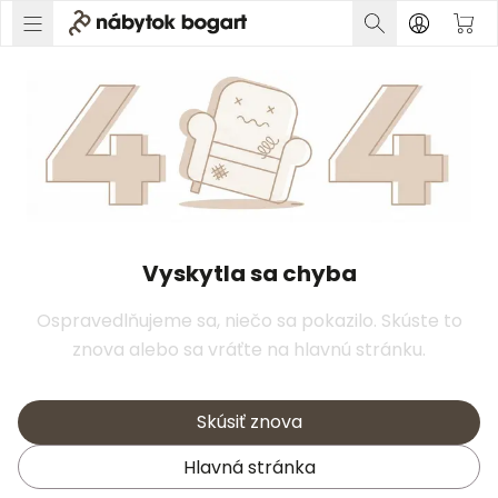
Vyskytla sa chyba
Ospravedlňujeme sa, niečo sa pokazilo. Skúste to
znova alebo sa vráťte na hlavnú stránku.
Skúsiť znova
Hlavná stránka