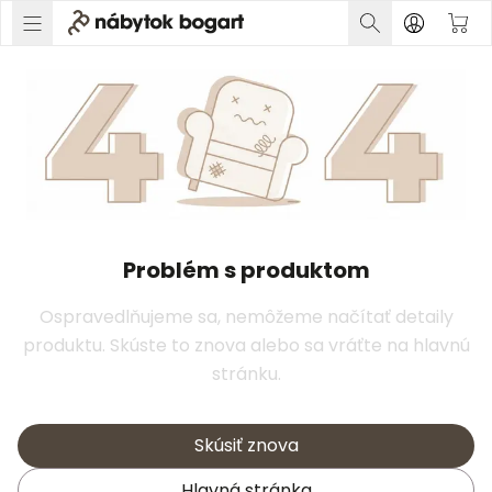
Problém s produktom
Ospravedlňujeme sa, nemôžeme načítať detaily
produktu. Skúste to znova alebo sa vráťte na hlavnú
stránku.
Skúsiť znova
Hlavná stránka