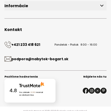
Informácie
O značke
Obchodné podmienky
Ochrana osobných údajov
Kontakt
Kontakt
+421 233 418 621
Pondelok - Piatok
8:00 - 16:00
podpora@nabytok-bogart.sk
Pozitívne hodnotenia
Nájdete nás tu
4.8
Na základe
8293
recenzií
zo všetkých čias