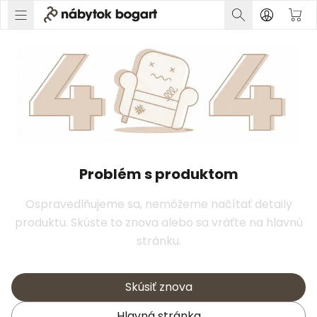
Problém s produktom
Ospravedlňujeme sa, nemôžeme načítať detaily
produktu. Skúste to znova alebo sa vráťte na hlavnú
stránku.
Skúsiť znova
Hlavná stránka