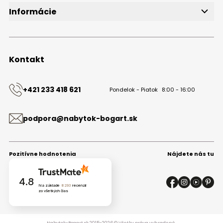
Informácie
O značke
Obchodné podmienky
Ochrana osobných údajov
Kontakt
Kontakt
+421 233 418 621
Pondelok - Piatok
8:00 - 16:00
podpora@nabytok-bogart.sk
Pozitívne hodnotenia
Nájdete nás tu
4.8
Na základe
8293
recenzií
zo všetkých čias