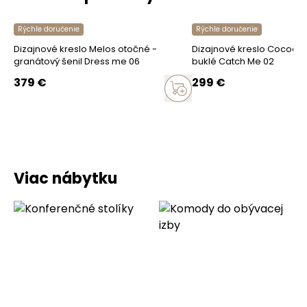
Rýchle doručenie
Rýchle doručenie
Dizajnové kreslo Melos otočné -
Dizajnové kreslo Cocoon
granátový šenil Dress me 06
buklé Catch Me 02
379
€
299
€
Viac nábytku