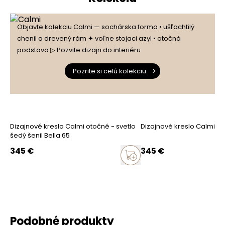
Objavte kolekciu Calmi — sochárska forma • ušľachtilý
chenil a drevený rám ✦ voľne stojaci azyl • otočná
podstava ▷ Pozvite dizajn do interiéru
Pozrite si celú kolekciu
Dizajnové kreslo Calmi otočné - svetlo
Dizajnové kreslo Calmi o
šedý šenil Bella 65
345
€
345
€
Podobné produkty