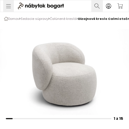
1 z 15
Domov
Sedacie súpravy
Čalúnené kreslá
Dizajnové kreslo Calmi otočn
Rozšírte prsty na zväčšenie obrázka
1 z 15