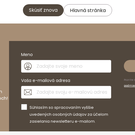
Skúsiť znova
Hlavná stránka
Meno
Vaša e-mailová adresa
Pozrite 
podmie
h
och!
Súhlasím so spracovaním vyššie
uvedených osobných údajov za účelom
zasielania newsletteru e-mailom.