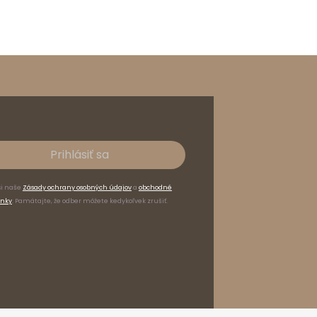
Prihlásiť sa
si naše
Zásady ochrany osobných údajov
a
obchodné
nky
. Pamätajte, že odber môžete kedykoľvek zrušiť.