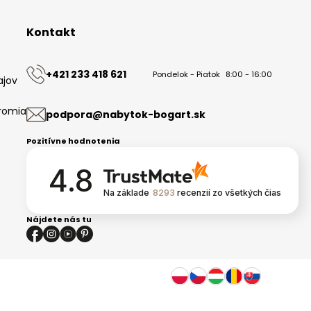
Kontakt
+421 233 418 621
Pondelok - Piatok
8:00 - 16:00
ajov
romia
podpora@nabytok-bogart.sk
Pozitívne hodnotenia
4.8
Na základe
8293
recenzií
zo všetkých čias
Nájdete nás tu