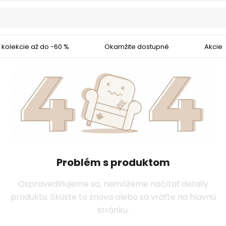
 kolekcie až do -60 %
Okamžite dostupné
Akcie
Problém s produktom
Ospravedlňujeme sa, nemôžeme načítať detaily
produktu. Skúste to znova alebo sa vráťte na hlavnú
stránku.