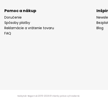
Pomoc a nákup
Inšpi
Doručenie
Newsle
Spôsoby platby
Bezpla
Reklamácie a vrátenie tovaru
Blog
FAQ
Nabytok-Bogart.sk 2015-2026 © Všetky práva vyhradené.