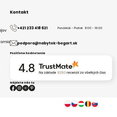
Kontakt
+421 233 418 621
Pondelok - Piatok
8:00 - 16:00
ajov
romia
podpora@nabytok-bogart.sk
Pozitívne hodnotenia
4.8
Na základe
8293
recenzií
zo všetkých čias
Nájdete nás tu