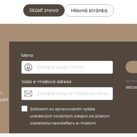
Skúsiť znova
Hlavná stránka
Meno
Vaša e-mailová adresa
Pozrite 
podmie
h
och!
Súhlasím so spracovaním vyššie
uvedených osobných údajov za účelom
zasielania newsletteru e-mailom.