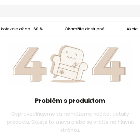
 kolekcie až do -60 %
Okamžite dostupné
Akcie
Problém s produktom
Ospravedlňujeme sa, nemôžeme načítať detaily
produktu. Skúste to znova alebo sa vráťte na hlavnú
stránku.