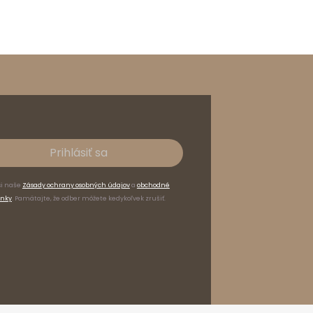
Prihlásiť sa
si naše
Zásady ochrany osobných údajov
a
obchodné
nky
. Pamätajte, že odber môžete kedykoľvek zrušiť.