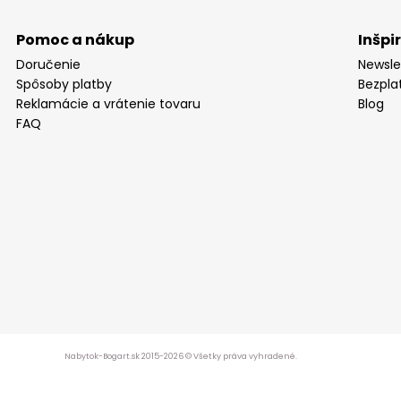
Pomoc a nákup
Inšpi
Doručenie
Newsle
Spôsoby platby
Bezpla
Reklamácie a vrátenie tovaru
Blog
FAQ
Nabytok-Bogart.sk 2015-2026 © Všetky práva vyhradené.