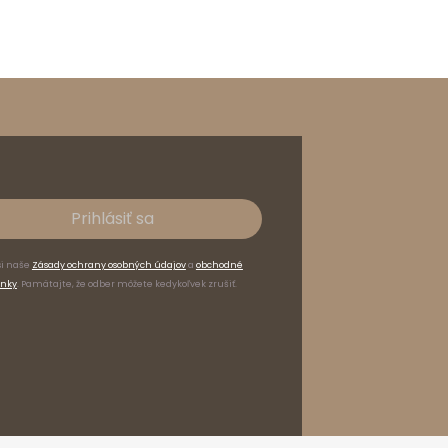
Prihlásiť sa
si naše
Zásady ochrany osobných údajov
a
obchodné
nky
. Pamätajte, že odber môžete kedykoľvek zrušiť.