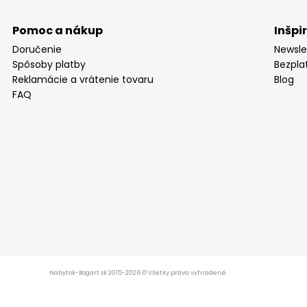
Pomoc a nákup
Inšpi
Doručenie
Newsle
Spôsoby platby
Bezpla
Reklamácie a vrátenie tovaru
Blog
FAQ
Nabytok-Bogart.sk 2015-2026 © Všetky práva vyhradené.