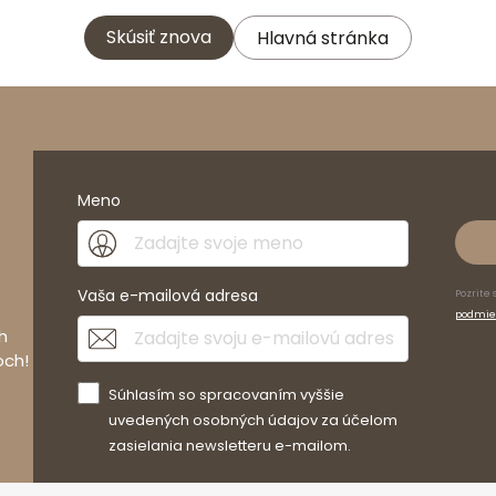
Skúsiť znova
Hlavná stránka
Meno
Vaša e-mailová adresa
Pozrite 
podmie
h
och!
Súhlasím so spracovaním vyššie
uvedených osobných údajov za účelom
zasielania newsletteru e-mailom.