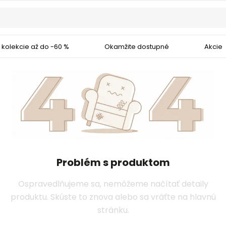
 kolekcie až do -60 %
Okamžite dostupné
Akcie
Problém s produktom
Ospravedlňujeme sa, nemôžeme načítať detaily
produktu. Skúste to znova alebo sa vráťte na hlavnú
stránku.