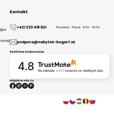
Kontakt
+421 233 418 621
Pondelok - Piatok
8:00 - 16:00
ajov
romia
podpora@nabytok-bogart.sk
Pozitívne hodnotenia
4.8
Na základe
8293
recenzií
zo všetkých čias
Nájdete nás tu