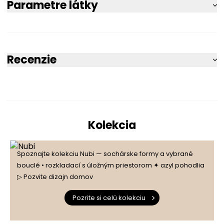
Parametre látky
Recenzie
5
100%
Kolekcia
5.0
4
0%
1
počet recenzií
Spoznajte kolekciu Nubi — sochárske formy a vybrané
3
0%
zo všetkých čias
bouclé • rozkladací s úložným priestorom ✦ azyl pohodlia
Získané recenzie a overené
▷ Pozvite dizajn domov
2
0%
Pozrite si celú kolekciu
1
0%