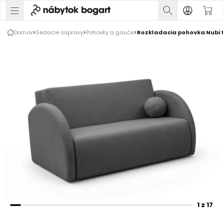
1 z 17
Domov
Sedacie súpravy
Pohovky a gauče
Rozkladacia pohovka Nubi t
Rozšírte prsty na zväčšenie obrázka
1 z 17