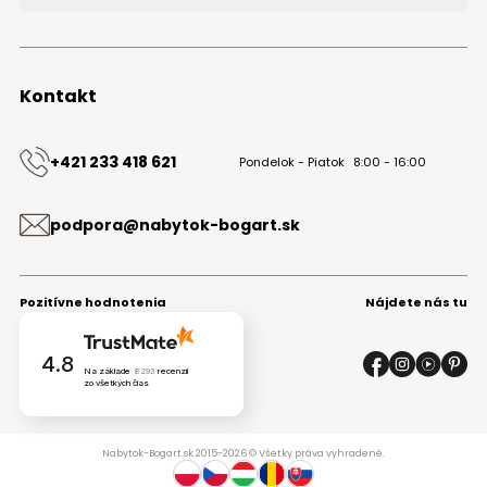
O značke
Obchodné podmienky
Ochrana osobných údajov
Kontakt
Kontakt
+421 233 418 621
Pondelok - Piatok
8:00 - 16:00
podpora@nabytok-bogart.sk
Pozitívne hodnotenia
Nájdete nás tu
4.8
Na základe
8293
recenzií
zo všetkých čias
Nabytok-Bogart.sk 2015-2026 © Všetky práva vyhradené.