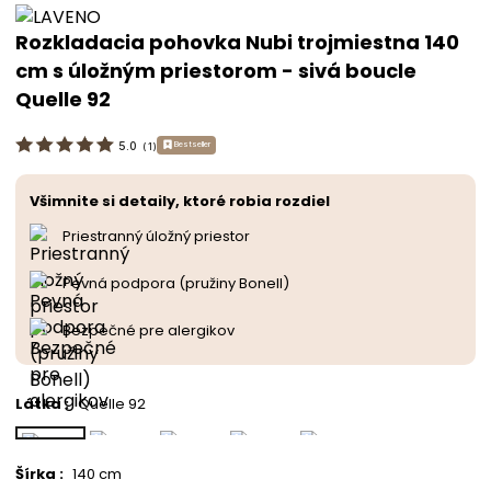
Rozkladacia pohovka Nubi trojmiestna 140
cm s úložným priestorom - sivá boucle
Quelle 92
5.0
Bestseller
(
1
)
Všimnite si detaily, ktoré robia rozdiel
Priestranný úložný priestor
Pevná podpora (pružiny Bonell)
Bezpečné pre alergikov
Látka
:
Quelle 92
Šírka
:
140 cm