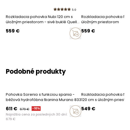
5.0
Rozkladacia pohovka Nubi 120 cm s
Rozkladacia pohovka Nubi
úložným priestorom - sivé buklé Quelle
úložným priestorom
Ako zhromažďujeme recenzie?
92
559
€
559
€
Recenzie zákazníkov
Vymazať
Hľadať
Podobné produkty
Pohovka Sorenio s funkciou spania -
Rozkladacia pohovka Nid
béžová hydrofóbna tkanina Murano 833
120 cm s úložným priesto
boucle Quelle 16
611
€
549
€
-
10
%
679
€
Najnižšia cena za posledných 30 dní:
679
€