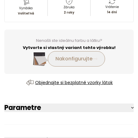
Vrátenie
Záruka
Vynáška
14 dní
2 roky
Voliteľná
Nenašli ste ideálnu farbu a látku?
Vytvorte si vlastný variant tohto výrobku!
Nakonfigurujte
Objednajte si bezplatné vzorky látok
Parametre