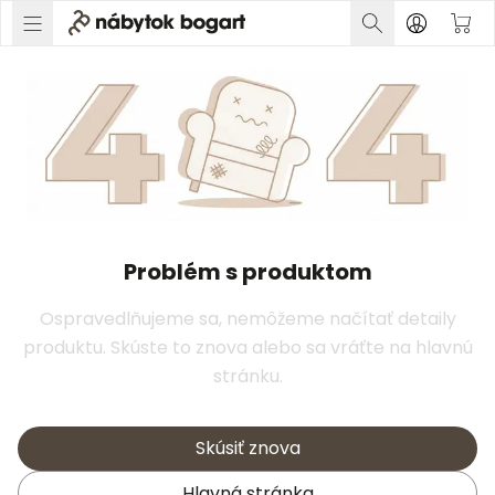
Problém s produktom
Ospravedlňujeme sa, nemôžeme načítať detaily
produktu. Skúste to znova alebo sa vráťte na hlavnú
stránku.
Skúsiť znova
Hlavná stránka